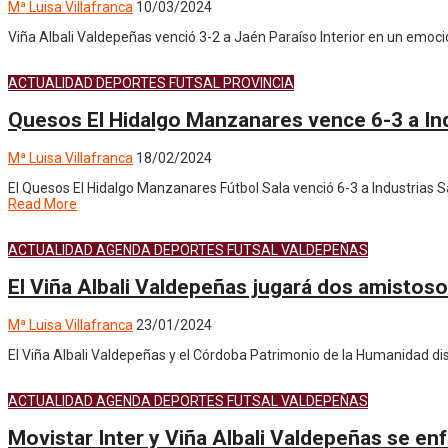
Mª Luisa Villafranca
10/03/2024
Viña Albali Valdepeñas venció 3-2 a Jaén Paraíso Interior en un emoci
ACTUALIDAD
DEPORTES
FUTSAL
PROVINCIA
Quesos El Hidalgo Manzanares vence 6-3 a In
Mª Luisa Villafranca
18/02/2024
El Quesos El Hidalgo Manzanares Fútbol Sala venció 6-3 a Industrias
Read More
ACTUALIDAD
AGENDA
DEPORTES
FUTSAL
VALDEPEÑAS
El Viña Albali Valdepeñas jugará dos amistos
Mª Luisa Villafranca
23/01/2024
El Viña Albali Valdepeñas y el Córdoba Patrimonio de la Humanidad di
ACTUALIDAD
AGENDA
DEPORTES
FUTSAL
VALDEPEÑAS
Movistar Inter y Viña Albali Valdepeñas se en