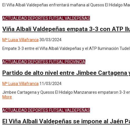
El Viña Albali Valdepeñas enfrentará mañana al Quesos El Hidalgo Man
ACTUALIDAD
DEPORTES
FUTSAL
VALDEPEÑAS
Viña Albali Valdepeñas empata 3-3 con ATP I
Mª Luisa Villafranca
30/03/2024
Empate 3-3 entre el Viña Albali Valdepeñas y el ATP Iluminación Tudela
ACTUALIDAD
DEPORTES
FUTSAL
PROVINCIA
Partido de alto nivel entre Jimbee Cartagena 
Mª Luisa Villafranca
11/03/2024
Jimbee Cartagena y Quesos El Hidalgo Manzanares empataron 3-3 en un 
More
ACTUALIDAD
DEPORTES
FUTSAL
VALDEPEÑAS
El Viña Albali Valdepeñas se impone al Jaén Pa