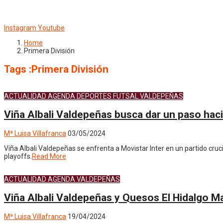
Instagram
Youtube
Home
Primera División
Tags :Primera División
ACTUALIDAD
AGENDA
DEPORTES
FUTSAL
VALDEPEÑAS
Viña Albali Valdepeñas busca dar un paso hacia
Mª Luisa Villafranca
03/05/2024
Viña Albali Valdepeñas se enfrenta a Movistar Inter en un partido cru
playoffs.
Read More
ACTUALIDAD
AGENDA
VALDEPEÑAS
Viña Albali Valdepeñas y Quesos El Hidalgo 
Mª Luisa Villafranca
19/04/2024